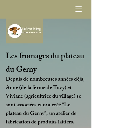
Les fromages du plateau
du Gerny
Depuis de nombreuses années déjà,
Anne (de la ferme de Tavy) et
Viviane (agricultrice du village) se
sont associées et ont créé "Le
plateau du Gerny", un atelier de
fabrication de produits laitiers.