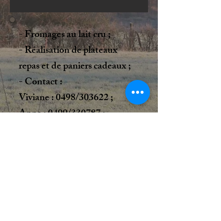
- Fromages au lait cru ;
- Réalisation de plateaux
repas et de paniers cadeaux ;
- Contact :
Viviane : 0498/303622 ;
Anne : 0499/330787 ;
info@leplateaudugerny.be
- Horaire d'ouverture :
Le vendredi de 13h à 18h
chez Anne, Rue de Tavys, 29,
6900 Aye ;
Les samedis de 10h à 13h